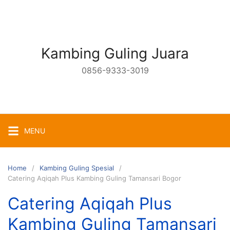
Skip
to
content
Kambing Guling Juara
0856-9333-3019
MENU
Home
Kambing Guling Spesial
Catering Aqiqah Plus Kambing Guling Tamansari Bogor
Catering Aqiqah Plus
Kambing Guling Tamansari