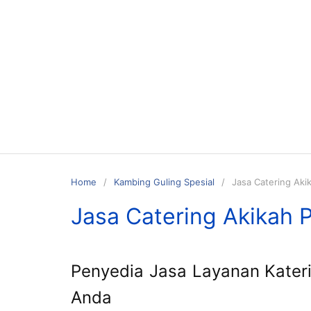
Skip
to
content
Home
Kambing Guling Spesial
Jasa Catering Aki
Jasa Catering Akikah 
Penyedia Jasa Layanan Kater
Anda