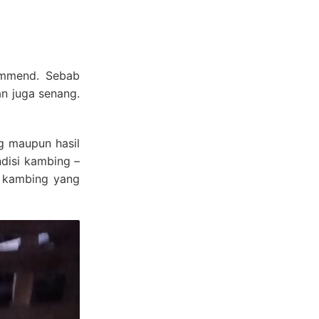
ommend. Sebab
an juga senang.
g maupun hasil
disi kambing –
– kambing yang