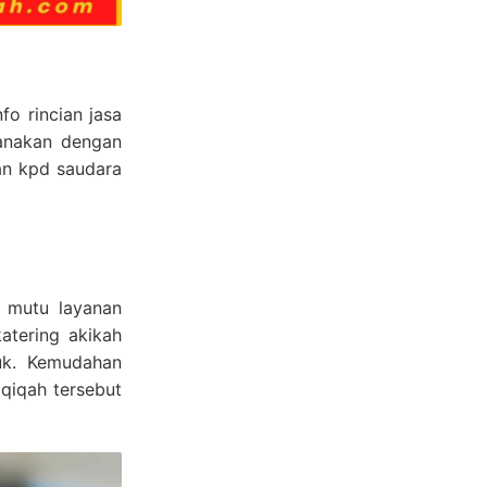
o rincian jasa
sanakan dengan
aan kpd saudara
i mutu layanan
atering akikah
duk. Kemudahan
qiqah tersebut