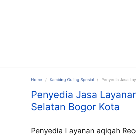
Skip
to
content
Home
Kambing Guling Spesial
Penyedia Jasa Lay
Penyedia Jasa Layana
Selatan Bogor Kota
Penyedia Layanan aqiqah Re