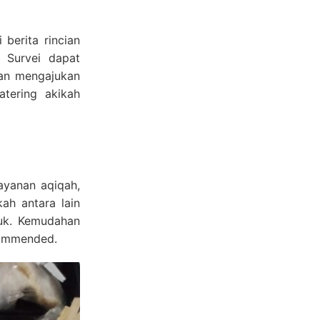
berita rincian
. Survei dapat
gan mengajukan
tering akikah
ayanan aqiqah,
ah antara lain
duk. Kemudahan
commended.