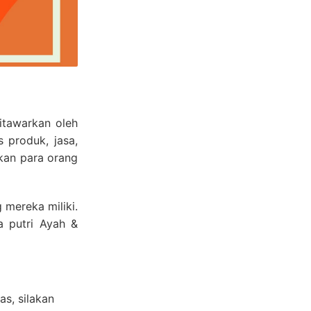
itawarkan oleh
 produk, jasa,
kan para orang
mereka miliki.
a putri Ayah &
s, silakan