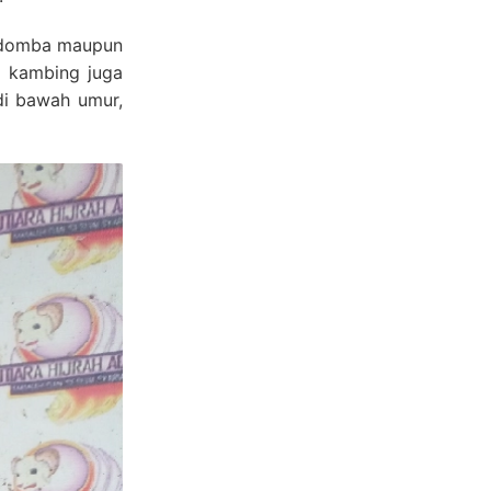
– domba maupun
– kambing juga
di bawah umur,