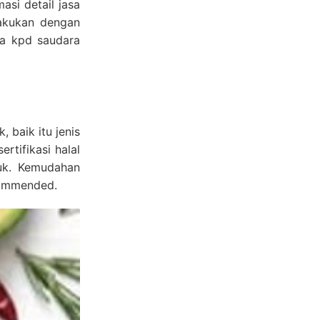
asi detail jasa
lakukan dengan
ya kpd saudara
 baik itu jenis
rtifikasi halal
duk. Kemudahan
commended.